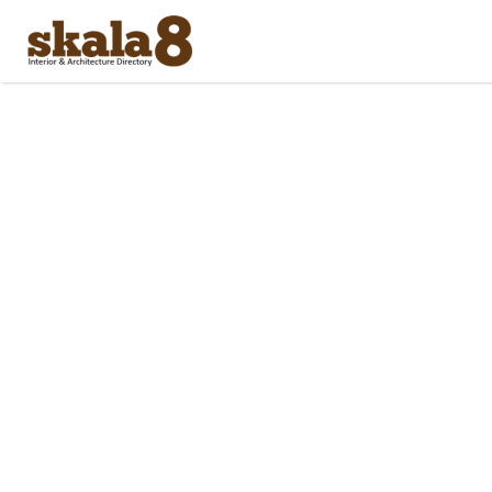
Search
for: