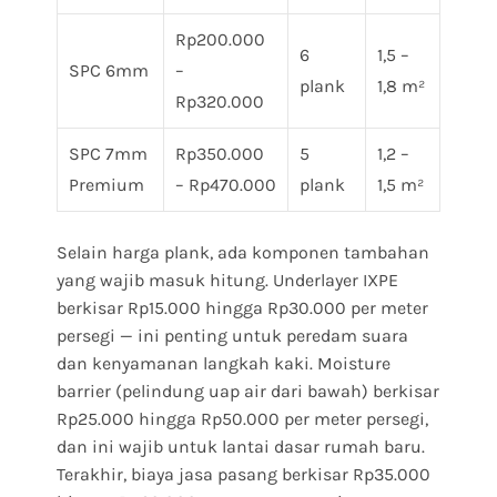
Rp200.000
6
1,5 –
SPC 6mm
–
plank
1,8 m²
Rp320.000
SPC 7mm
Rp350.000
5
1,2 –
Premium
– Rp470.000
plank
1,5 m²
Selain harga plank, ada komponen tambahan
yang wajib masuk hitung. Underlayer IXPE
berkisar Rp15.000 hingga Rp30.000 per meter
persegi — ini penting untuk peredam suara
dan kenyamanan langkah kaki. Moisture
barrier (pelindung uap air dari bawah) berkisar
Rp25.000 hingga Rp50.000 per meter persegi,
dan ini wajib untuk lantai dasar rumah baru.
Terakhir, biaya jasa pasang berkisar Rp35.000