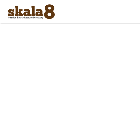
Search
for: