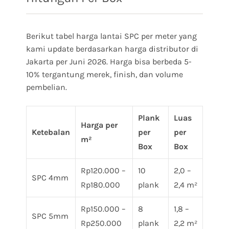
Berikut tabel harga lantai SPC per meter yang
kami update berdasarkan harga distributor di
Jakarta per Juni 2026. Harga bisa berbeda 5-
10% tergantung merek, finish, dan volume
pembelian.
Plank
Luas
Harga per
Ketebalan
per
per
m²
Box
Box
Rp120.000 –
10
2,0 –
SPC 4mm
Rp180.000
plank
2,4 m²
Rp150.000 –
8
1,8 –
SPC 5mm
Rp250.000
plank
2,2 m²