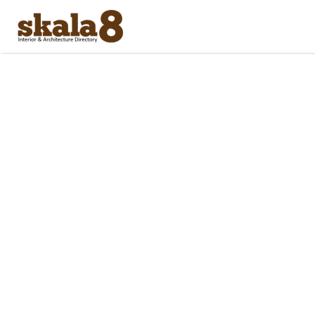
Search
for: