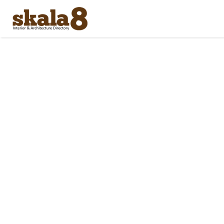
Search
for: