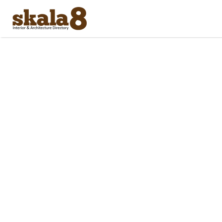
Search
for: