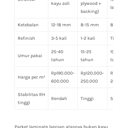
kayu asli
plywood +
layer
backing)
Ketebalan
12-18 mm
8-15 mm
8-12 m
Refinish
3-5 kali
1-2 kali
Tidak bi
25-40
15-25
10-15
Umur pakai
tahun
tahun
tahun
Rp190.000-
Rp120.000-
Rp120.0
Harga per m²
600.000
250.000
250.000
Stabilitas RH
Rendah
Tinggi
Sedang
tinggi
Parket laminate lapisan atasnya bukan kayu