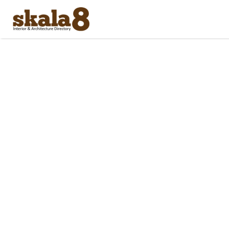
Search
for: