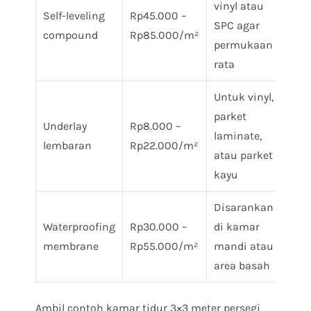
vinyl atau
Self-leveling
Rp45.000 –
SPC agar
compound
Rp85.000/m²
permukaan
rata
Untuk vinyl,
parket
Underlay
Rp8.000 –
laminate,
lembaran
Rp22.000/m²
atau parket
kayu
Disarankan
Waterproofing
Rp30.000 –
di kamar
membrane
Rp55.000/m²
mandi atau
area basah
Ambil contoh kamar tidur 3×3 meter persegi