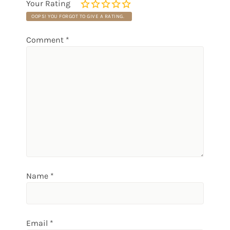
Your Rating
OOPS! YOU FORGOT TO GIVE A RATING.
Comment
*
Name
*
Email
*