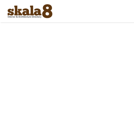
Search
for: