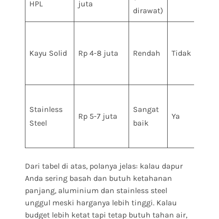
HPL
juta
tah
dirawat)
10-1
Kayu Solid
Rp 4-8 juta
Rendah
Tidak
tah
Stainless
Sangat
20+
Rp 5-7 juta
Ya
Steel
baik
tah
Dari tabel di atas, polanya jelas: kalau dapur
Anda sering basah dan butuh ketahanan
panjang, aluminium dan stainless steel
unggul meski harganya lebih tinggi. Kalau
budget lebih ketat tapi tetap butuh tahan air,