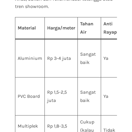
tren showroom.
Tahan
Anti
Esti
Material
Harga/meter
Air
Rayap
Umu
Sangat
15-2
Aluminium
Rp 3-4 juta
Ya
baik
tah
Rp 1,5-2,5
Sangat
8-12
PVC Board
Ya
juta
baik
tah
Cukup
Multiplek
Rp 1,8-3,5
8-12
(kalau
Tidak