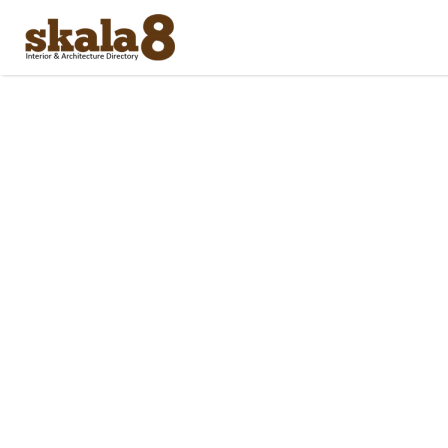
Search
for: