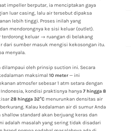
Saat impeller berputar, ia menciptakan gaya
an luar casing, lalu air tersebut dipaksa
nan lebih tinggi. Proses inilah yang
 dan mendorongnya ke sisi keluar (outlet).
r terdorong keluar → ruangan di belakang
ir dari sumber masuk mengisi kekosongan itu.
pa menyala.
dilampaui oleh prinsip suction ini. Secara
ri kedalaman maksimal
— ini
10 meter
tekanan atmosfer sebesar 1 atm setara dengan
i Indonesia, kondisi praktisnya hanya
7 hingga 8
kisar
menurunkan densitas air
28 hingga 32°C
rkurang. Kalau kedalaman air di sumur Anda
 shallow standard akan berjuang keras dan
Ini adalah masalah yang sering tidak disadari
n brand pompa padahal masalahnya ada di