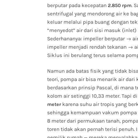
berputar pada kecepatan
. 
2.850 rpm
sentrifugal yang mendorong air ke bagi
keluar melalui pipa buang dengan teka
“menyedot” air dari sisi masuk (inlet)
Sederhananya: impeller berputar → ai
impeller menjadi rendah tekanan → a
Siklus ini berulang terus selama pom
Namun ada batas fisik yang tidak bisa 
teori, pompa air bisa menarik air da
berdasarkan prinsip Pascal, di mana 
kolom air setinggi 10,33 meter. Tapi d
karena suhu air tropis yang ber
meter
sehingga kemampuan vakum pompa be
8 meter dari permukaan tanah, pompa
toren tidak akan pernah terisi penuh. 
pemilik rumah — mereka menyalahka