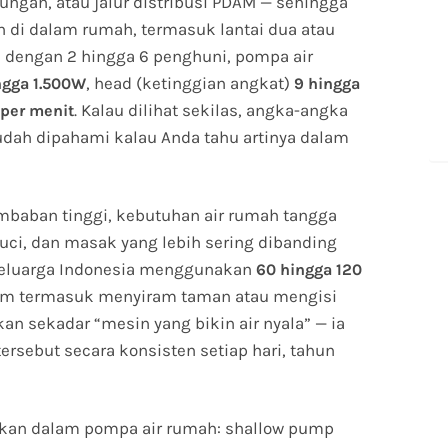
ngan, atau jalur distribusi PDAM — sehingga
ran di dalam rumah, termasuk lantai dua atau
a dengan 2 hingga 6 penghuni, pompa air
, head (ketinggian angkat)
ngga 1.500W
9 hingga
. Kalau dilihat sekilas, angka-angka
 per menit
udah dipahami kalau Anda tahu artinya dalam
embaban tinggi, kebutuhan air rumah tangga
cuci, dan masak yang lebih sering dibanding
a keluarga Indonesia menggunakan
60 hingga 120
elum termasuk menyiram taman atau mengisi
an sekadar “mesin yang bikin air nyala” — ia
ebut secara konsisten setiap hari, tahun
akan dalam pompa air rumah: shallow pump