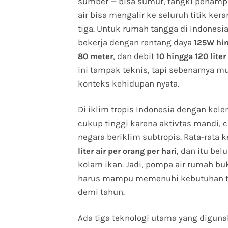
sumber — bisa sumur, tangki penampu
air bisa mengalir ke seluruh titik ke
tiga. Untuk rumah tangga di Indonesi
bekerja dengan rentang daya
125W hi
, dan debit
80 meter
10 hingga 120 liter
ini tampak teknis, tapi sebenarnya m
konteks kehidupan nyata.
Di iklim tropis Indonesia dengan kel
cukup tinggi karena aktivtas mandi, 
negara beriklim subtropis. Rata-rat
, dan itu b
liter air per orang per hari
kolam ikan. Jadi, pompa air rumah buk
harus mampu memenuhi kebutuhan ters
demi tahun.
Ada tiga teknologi utama yang digun