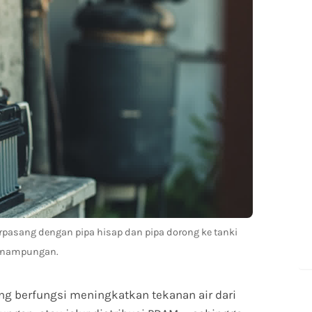
rpasang dengan pipa hisap dan pipa dorong ke tanki
enampungan.
ng berfungsi meningkatkan tekanan air dari