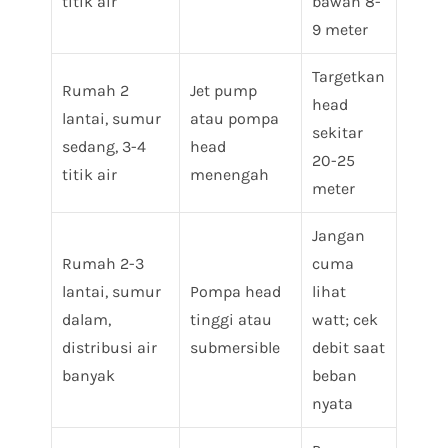
titik air
bawah 8-
9 meter
Targetkan
Rumah 2
Jet pump
head
lantai, sumur
atau pompa
sekitar
sedang, 3-4
head
20-25
titik air
menengah
meter
Jangan
Rumah 2-3
cuma
lantai, sumur
Pompa head
lihat
dalam,
tinggi atau
watt; cek
distribusi air
submersible
debit saat
banyak
beban
nyata