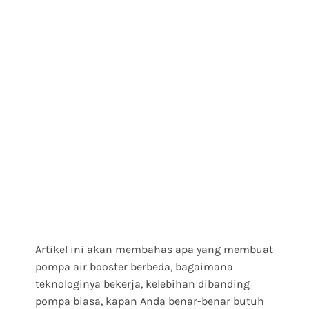
Artikel ini akan membahas apa yang membuat
pompa air booster berbeda, bagaimana
teknologinya bekerja, kelebihan dibanding
pompa biasa, kapan Anda benar-benar butuh