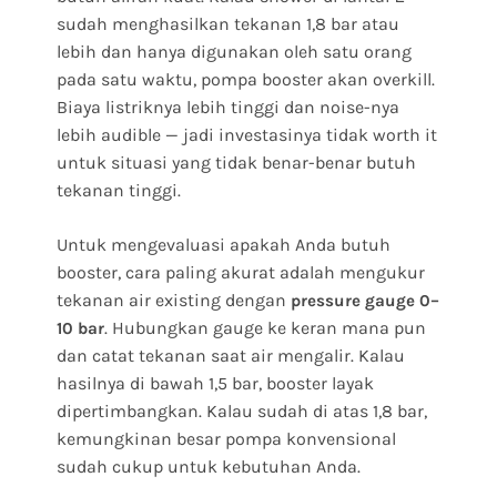
sudah menghasilkan tekanan 1,8 bar atau
lebih dan hanya digunakan oleh satu orang
pada satu waktu, pompa booster akan overkill.
Biaya listriknya lebih tinggi dan noise-nya
lebih audible — jadi investasinya tidak worth it
untuk situasi yang tidak benar-benar butuh
tekanan tinggi.
Untuk mengevaluasi apakah Anda butuh
booster, cara paling akurat adalah mengukur
tekanan air existing dengan
pressure gauge 0–
. Hubungkan gauge ke keran mana pun
10 bar
dan catat tekanan saat air mengalir. Kalau
hasilnya di bawah 1,5 bar, booster layak
dipertimbangkan. Kalau sudah di atas 1,8 bar,
kemungkinan besar pompa konvensional
sudah cukup untuk kebutuhan Anda.