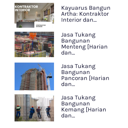
Kayuarus Bangun
Artha: Kontraktor
Interior dan…
Jasa Tukang
Bangunan
Menteng [Harian
dan…
Jasa Tukang
Bangunan
Pancoran [Harian
dan…
Jasa Tukang
Bangunan
Kemang [Harian
dan…