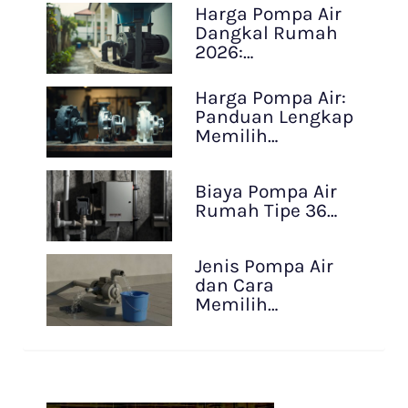
Harga Pompa Air
Dangkal Rumah
2026:…
Harga Pompa Air:
Panduan Lengkap
Memilih…
Biaya Pompa Air
Rumah Tipe 36…
Jenis Pompa Air
dan Cara
Memilih…