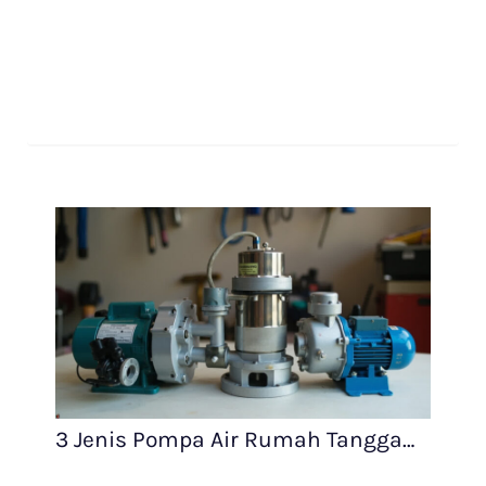
3 Jenis Pompa Air Rumah Tangga…