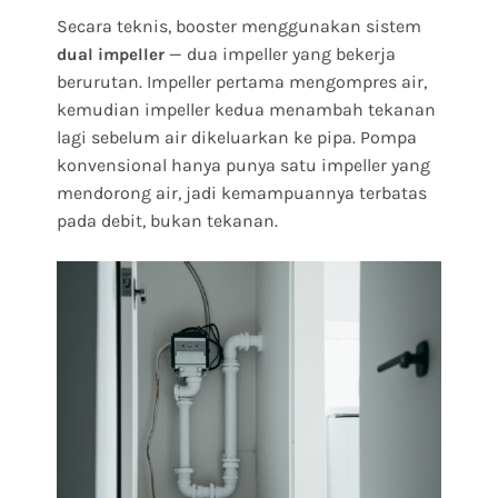
Secara teknis, booster menggunakan sistem
— dua impeller yang bekerja
dual impeller
berurutan. Impeller pertama mengompres air,
kemudian impeller kedua menambah tekanan
lagi sebelum air dikeluarkan ke pipa. Pompa
konvensional hanya punya satu impeller yang
mendorong air, jadi kemampuannya terbatas
pada debit, bukan tekanan.