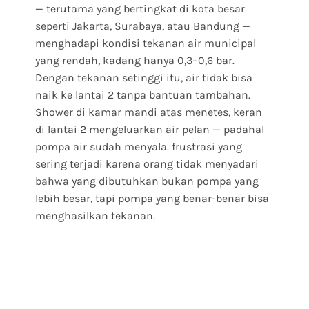
— terutama yang bertingkat di kota besar
seperti Jakarta, Surabaya, atau Bandung —
menghadapi kondisi tekanan air municipal
yang rendah, kadang hanya 0,3–0,6 bar.
Dengan tekanan setinggi itu, air tidak bisa
naik ke lantai 2 tanpa bantuan tambahan.
Shower di kamar mandi atas menetes, keran
di lantai 2 mengeluarkan air pelan — padahal
pompa air sudah menyala. frustrasi yang
sering terjadi karena orang tidak menyadari
bahwa yang dibutuhkan bukan pompa yang
lebih besar, tapi pompa yang benar-benar bisa
menghasilkan tekanan.