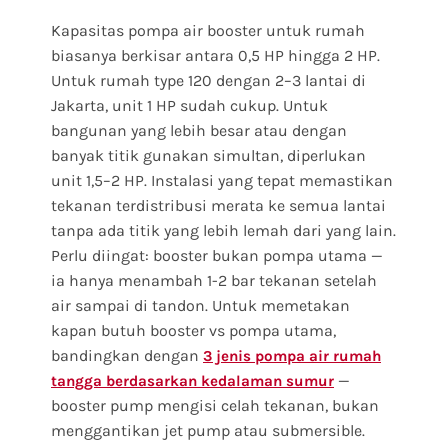
Kapasitas pompa air booster untuk rumah
biasanya berkisar antara 0,5 HP hingga 2 HP.
Untuk rumah type 120 dengan 2–3 lantai di
Jakarta, unit 1 HP sudah cukup. Untuk
bangunan yang lebih besar atau dengan
banyak titik gunakan simultan, diperlukan
unit 1,5–2 HP. Instalasi yang tepat memastikan
tekanan terdistribusi merata ke semua lantai
tanpa ada titik yang lebih lemah dari yang lain.
Perlu diingat: booster bukan pompa utama —
ia hanya menambah 1-2 bar tekanan setelah
air sampai di tandon. Untuk memetakan
kapan butuh booster vs pompa utama,
bandingkan dengan
3 jenis pompa air rumah
—
tangga berdasarkan kedalaman sumur
booster pump mengisi celah tekanan, bukan
menggantikan jet pump atau submersible.