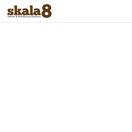
Search
for: