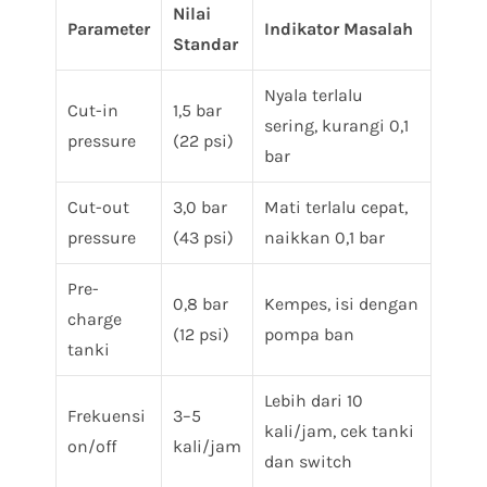
Nilai
Parameter
Indikator Masalah
Standar
Nyala terlalu
Cut-in
1,5 bar
sering, kurangi 0,1
pressure
(22 psi)
bar
Cut-out
3,0 bar
Mati terlalu cepat,
pressure
(43 psi)
naikkan 0,1 bar
Pre-
0,8 bar
Kempes, isi dengan
charge
(12 psi)
pompa ban
tanki
Lebih dari 10
Frekuensi
3–5
kali/jam, cek tanki
on/off
kali/jam
dan switch