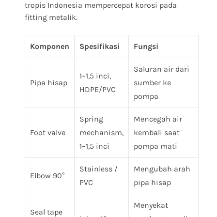
tropis Indonesia mempercepat korosi pada
fitting metalik.
Komponen
Spesifikasi
Fungsi
Saluran air dari
1–1,5 inci,
Pipa hisap
sumber ke
HDPE/PVC
pompa
Spring
Mencegah air
Foot valve
mechanism,
kembali saat
1–1,5 inci
pompa mati
Stainless /
Mengubah arah
Elbow 90°
PVC
pipa hisap
Menyekat
Seal tape