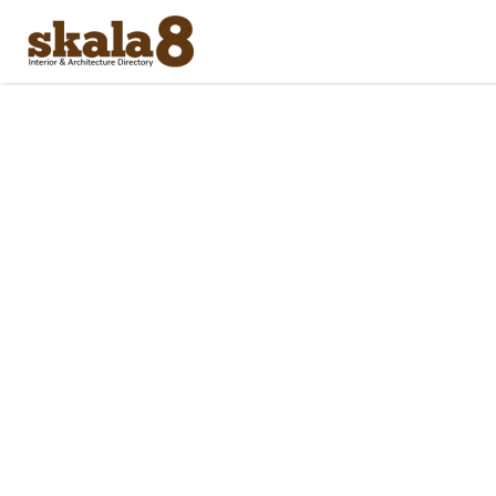
Search
for: