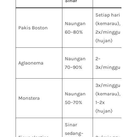
Sinar
Tan
Setiap hari
Coc
Naungan
(kemarau),
+
Pakis Boston
60–80%
2x/minggu
kom
(hujan)
70:
Coc
Naungan
2–
Aglaonema
+ pe
70–90%
3x/minggu
60:
3x/minggu
Top 
Naungan
(kemarau),
coc
Monstera
50–70%
1–2x
+ s
(hujan)
50:
Sinar
Top 
sedang–
pasi