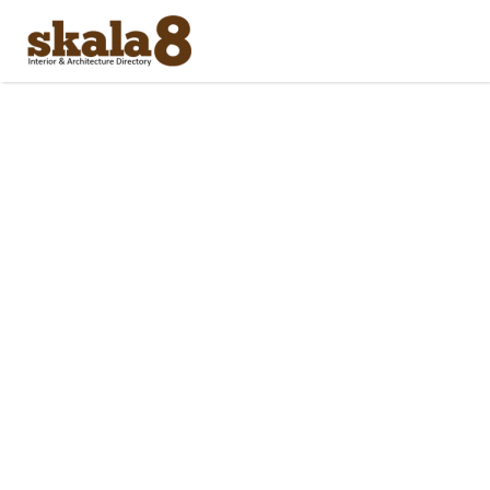
Search
for: