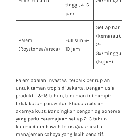
Ficus elastica
2x/minggu
tinggi, 4–6
mal
jam
70:
Setiap hari
(kemarau),
Top 
Palem
Full sun 6–
2–
kom
(Roystonea/areca)
10 jam
3x/minggu
80:
(hujan)
Palem adalah investasi terbaik per rupiah
untuk taman tropis di Jakarta. Dengan usia
produktif 8–15 tahun, tanaman ini hampir
tidak butuh perawatan khusus setelah
akarnya kuat. Bandingkan dengan aglaonema
yang perlu peremajaan setiap 2–3 tahun
karena daun bawah terus gugur akibat
manajemen cahaya yang lebih sensitif.