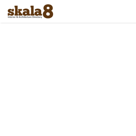
Search
for: