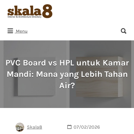
Search
for:
Search
Menu
for:
PVC Board vs HPL untuk Kamar
Mandi: Mana yang Lebih Tahan
Air?
Skala8
07/02/2026