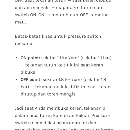
OFF. Saat tekanan turun — saat keran dibuka
dan air mengalir — diaphragm turun dan
switch ON. ON → motor hidup. OFF → motor
mati.
Batas-batas khas untuk pressure switch
mekanis:
: sekitar 1.1 kgf/cm² (sekitar 1.1 bar)
ON point
— tekanan turun ke titik ini saat keran
dibuka
: sekitar 1.8 kgf/cm² (sekitar 1.8
OFF point
bar) — tekanan naik ke titik ini saat keran
ditutup dan toren mengisi
Jadi saat Anda membuka keran, tekanan di
dalam pipa turun karena air keluar. Pressure
switch mendeteksi penurunan ini dan
menyalakan motor. Saat Anda menutup keran,