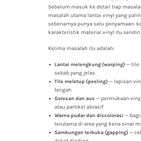
Sebelum masuk ke detail tiap masalah
masalah utama lantai vinyl yang pali
sebenarnya punya satu penyamaan: ko
karakteristik material vinyl itu sendiri
Kelima masalah itu adalah:
— tile
Lantai melengkung (warping)
sebab yang jelas
— lapisan viny
Tile meletup (peeling)
tengah
— permukaan vinyl
Goresan dan aus
atau partikel abrasif
— bagi
Warna pudar dan discolorasi
terutama di area yang kena sinar m
— cel
Sambungan terbuka (gapping)
dekat dinding