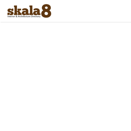
Search
for: