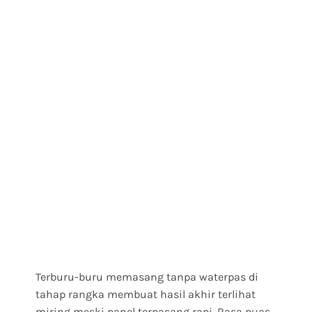
Terburu-buru memasang tanpa waterpas di
tahap rangka membuat hasil akhir terlihat
miring meski panel terpasang rapi. Rasa puas