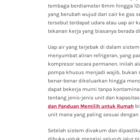
tembaga berdiameter 6mm hingga 12mm
yang berubah wujud dari cair ke gas s
tersebut terdapat udara atau uap air k
tekanan kerja yang biasanya berada di
Uap air yang terjebak di dalam siste
menyumbat aliran refrigeran, yang p
kompresor secara permanen. Inilah
pompa khusus menjadi wajib, bukan se
benar-benar dikeluarkan hingga menca
dapat bekerja murni tanpa kontamina
tentang jenis-jenis unit dan kapasit
bi
dan Panduan Memilih untuk Rumah
unit mana yang paling sesuai dengan
Setelah sistem divakum dan dipastika
dibuka untuk mengisi seluruh jalur pipa