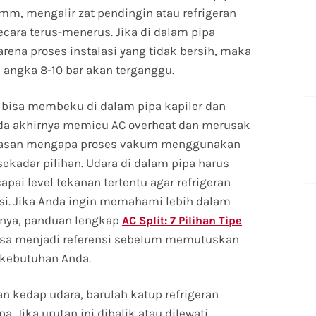
, mengalir zat pendingin atau refrigeran
ecara terus-menerus. Jika di dalam pipa
arena proses instalasi yang tidak bersih, maka
 angka 8-10 bar akan terganggu.
m bisa membeku di dalam pipa kapiler dan
ada akhirnya memicu AC overheat dan merusak
 alasan mengapa proses vakum menggunakan
kadar pilihan. Udara di dalam pipa harus
pai level tekanan tertentu agar refrigeran
si. Jika Anda ingin memahami lebih dalam
asnya, panduan lengkap
AC Split: 7 Pilihan Tipe
sa menjadi referensi sebelum memutuskan
 kebutuhan Anda.
n kedap udara, barulah katup refrigeran
. Jika urutan ini dibalik atau dilewati,