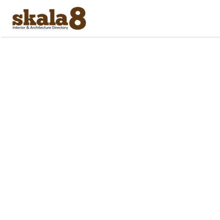
Search
for: