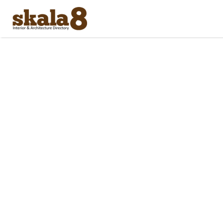
Search
for: